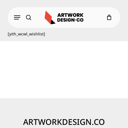
Skip
to
Menu
main
content
search
[yith_wcwl_wishlist]
ARTWORKDESIGN.CO