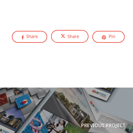
Share
Share
Pin
PREVIOUS PROJECT