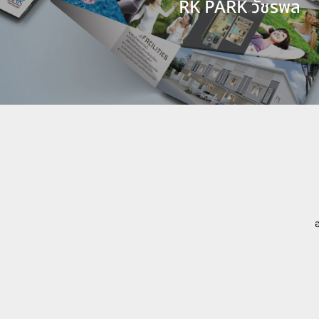
RK PARK วัชรพล
อ