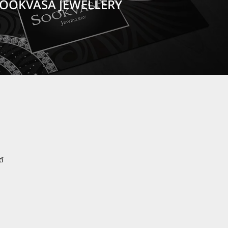
OOKVASA JEWELLERY
ต์