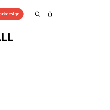
search
orkdesign
ALL
อกแบบ Company Profile
กแบบโบรชัวร์ แผ่นพับ ใบปลิว
ารออกแบบ Company
ารอื่นๆ
ation
 Company Presentation
กแบบเว็บไซต์
นพิมพ์
อกแบบนามบัตร
กแบบโลโก้ธุรกิจ
กแบบแพคเกจสินค้า บรรจุ