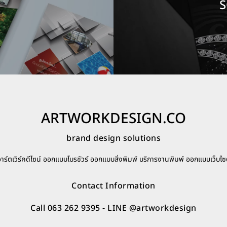
S
ARTWORKDESIGN.CO
brand design solutions
าร์ตเวิร์คดีไซน์ ออกแบบโบรชัวร์ ออกแบบสิ่งพิมพ์ บริการงานพิมพ์ ออกแบบเว็บไซ
Contact Information
Call 063 262 9395
- LINE
@artworkdesign