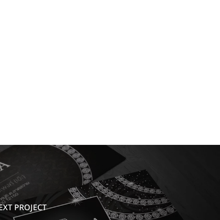
EXT PROJECT