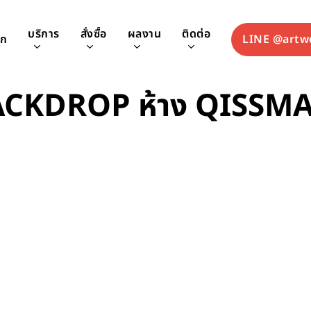
บริการ
สั่งซื้อ
ผลงาน
ติดต่อ
ัก
LINE @artw
CKDROP ห้าง QISSM
อาหาร เครื่องดื่ม
ผลงานอ
ยานยนต์
ผลงานออ
ธนาคาร การเงิน
ผลงานก
งานบริการด้านออนไลน์
งานบริก
Present
การเกษตร
งานพิมพ์
ออกแบบเว็บไซต์
ออกแบบเว็บไซต์ ดูแลเว็บไซต์
ออกแบบ
ผลงานออ
สัตว์เลี้ยง
Company Profile ขนาด
แพ็คเกจออกแบบเว็บไซต์เริ่ม
ว
ออกแบบ Web Banner / Social Ads
บริการงา
ผลงานอ
A4 ต่อกัน 3 แผ่น
ขนส่งและคลังสินค้า
ต้น
ออกแบบ Facebook Page
ผลงานออ
งานพิมพ์โบรชัวร์ขนาด A3
start up
แพ็คเกจออกแบบเว็บไซต์มือ
่น
อาชีพ
ผลงานออ
งานพิมพ์โบรชัวร์ขนาด A4
ภัณฑ์
แพ็คเกจออกแบบเว็บไซต์
งานพิมพ์โบรชัวร์ขนาด A5