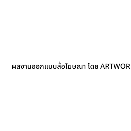
ผลงานออกแบบสื่อโฆษณา โดย ARTWO