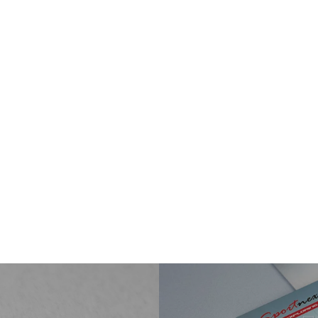
ออกแบบโบรชัวร์โรงเรียนสอนดนตรียามาฮ่า สาขาสุราษฎร์ธานี