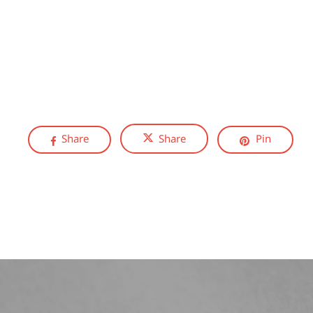
Share
Share
Pin