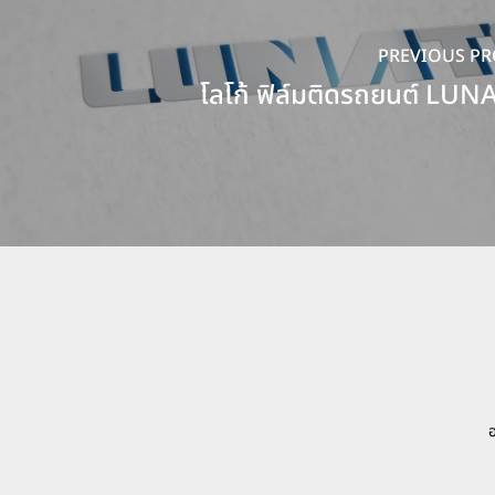
PREVIOUS PR
โลโก้ ฟิล์มติดรถยนต์ LUN
อ