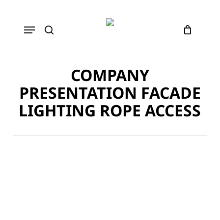
Skip
to
Menu
main
content
search
COMPANY
PRESENTATION FACADE
LIGHTING ROPE ACCESS