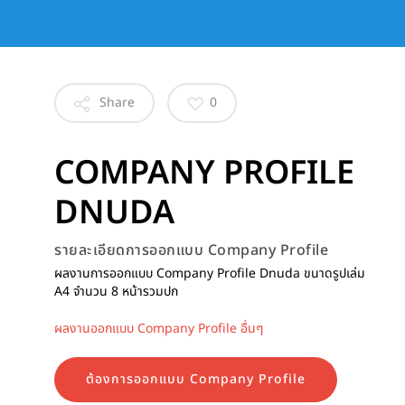
อกแบบสื่อโฆษณา
พันธ์
ออกแบบ WEB BANNER
 ADS
Share
0
COMPANY PROFILE
DNUDA
รายละเอียดการออกแบบ Company Profile
ผลงานการออกแบบ Company Profile Dnuda ขนาดรูปเล่ม
A4 จำนวน 8 หน้ารวมปก
ผลงานออกแบบ Company Profile อื่นๆ
ต้องการออกแบบ Company Profile