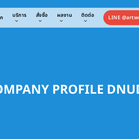
บริการ
สั่งซื้อ
ผลงาน
ติดต่อ
ัก
LINE @artw
อาหาร เครื่องดื่ม
ผลงานอ
ยานยนต์
ผลงานออ
ธนาคาร การเงิน
ผลงานก
งานบริการด้านออนไลน์
งานบริก
Present
OMPANY PROFILE DNU
การเกษตร
งานพิมพ์
ออกแบบเว็บไซต์
ออกแบบเว็บไซต์ ดูแลเว็บไซต์
ออกแบบ
ผลงานออ
สัตว์เลี้ยง
Company Profile ขนาด
แพ็คเกจออกแบบเว็บไซต์เริ่ม
ว
ออกแบบ Web Banner / Social Ads
บริการงา
ผลงานอ
A4 ต่อกัน 3 แผ่น
ขนส่งและคลังสินค้า
ต้น
ออกแบบ Facebook Page
ผลงานออ
งานพิมพ์โบรชัวร์ขนาด A3
start up
แพ็คเกจออกแบบเว็บไซต์มือ
่น
อาชีพ
ผลงานออ
งานพิมพ์โบรชัวร์ขนาด A4
ภัณฑ์
แพ็คเกจออกแบบเว็บไซต์
งานพิมพ์โบรชัวร์ขนาด A5