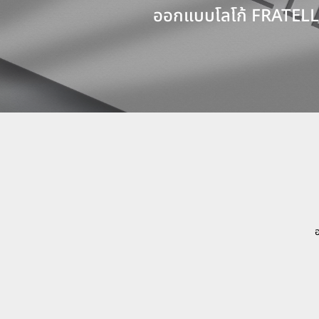
ออกแบบโลโก้ FRATELL
อ