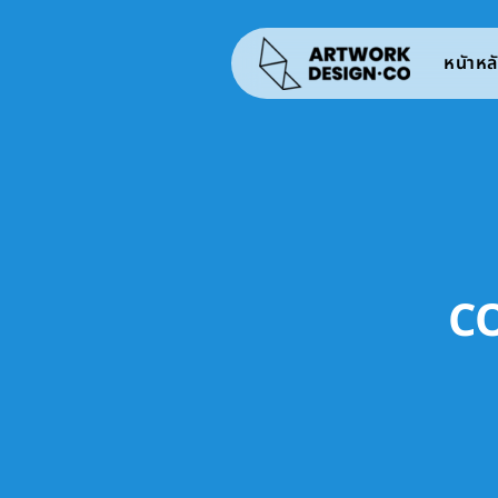
Skip
to
main
หนัาหล
content
โครงการบ้านและคอนโด
โรงแรม รีสอร์ท ท่องเที่ยว
สุขภาพและความงาม
งานบริการออกแบบสิ่งพิมพ์
C
เฟอร์นิเจอร์ ของตกแต่งบ้าน
ออกแบบสิ่งพิมพ์
ออกแบบ Company Profile
ก่อสร้างและตกแต่งภายใน
ออกแบบแบรนด์ธุรกิจ
ออกแบบโบรชัวร์ แผ่นพับ ใบปลิ
อุตสาหกรรม
ออกแบบโบรชัวร์
ออกแบบนามบัตร
การศึกษา
ออกแบบใบปลิว
ออกแบบสื่อโฆษณา ป้าย ธงญี่ปุ
การให้บริการ
ออกแบบนามบัตร
ออกแบบแพ็คเกจสินค้า