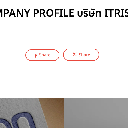
PANY PROFILE บริษัท ITR
Share
Share