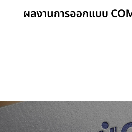
ผลงานการออกแบบ COM