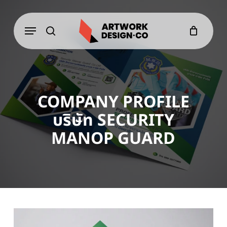
Skip
to
Menu
main
content
search
COMPANY PROFILE
บริษัท SECURITY
MANOP GUARD