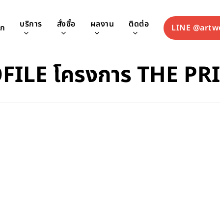
บริการ
สั่งซื้อ
ผลงาน
ติดต่อ
ัก
LINE @artw
LE โครงการ THE PRI
อาหาร เครื่องดื่ม
ผลงานอ
ยานยนต์
ผลงานออ
ธนาคาร การเงิน
ผลงานก
งานบริการด้านออนไลน์
งานบริก
Present
การเกษตร
งานพิมพ์
ออกแบบเว็บไซต์
ออกแบบเว็บไซต์ ดูแลเว็บไซต์
ออกแบบ
ผลงานออ
สัตว์เลี้ยง
Company Profile ขนาด
แพ็คเกจออกแบบเว็บไซต์เริ่ม
ว
ออกแบบ Web Banner / Social Ads
บริการงา
ผลงานอ
A4 ต่อกัน 3 แผ่น
ขนส่งและคลังสินค้า
ต้น
ออกแบบ Facebook Page
ผลงานออ
งานพิมพ์โบรชัวร์ขนาด A3
start up
แพ็คเกจออกแบบเว็บไซต์มือ
่น
อาชีพ
ผลงานออ
งานพิมพ์โบรชัวร์ขนาด A4
ภัณฑ์
แพ็คเกจออกแบบเว็บไซต์
งานพิมพ์โบรชัวร์ขนาด A5