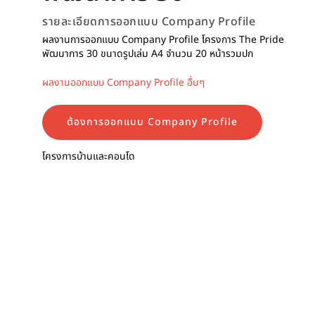
อกแบบสื่อโฆษณา
พันธ์
รายละเอียดการออกแบบ Company Profile
ผลงานการออกแบบ Company Profile โครงการ The Pride
ออกแบบ WEB BANNER
พัฒนาการ 30 ขนาดรูปเล่ม A4 จำนวน 20 หน้ารวมปก
 ADS
ผลงานออกแบบ Company Profile อื่นๆ
ต้องการออกแบบ Company Profile
โครงการบ้านและคอนโด