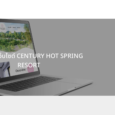
ว็บไซต์ CENTURY HOT SPRING
RESORT