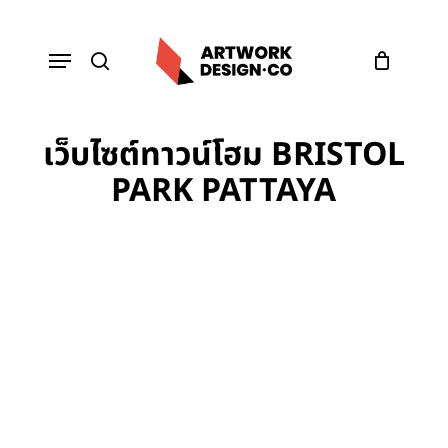
Skip
to
Menu
main
content
search
เว็บไซต์ทาวน์โฮม BRISTOL
PARK PATTAYA