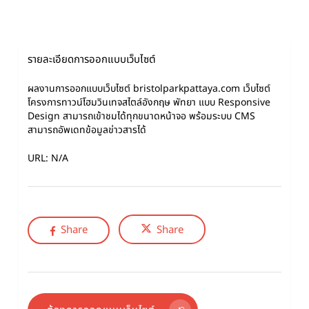
รายละเอียดการออกแบบเว็บไซต์
ผลงานการออกแบบเว็บไซต์ bristolparkpattaya.com เว็บไซต์
โครงการทาวน์โฮมวินเทจสไตล์อังกฤษ พัทยา แบบ Responsive
Design สามารถเข้าชมได้ทุกขนาดหน้าจอ พร้อมระบบ CMS
สามารถอัพเดทข้อมูลข่าวสารได้
URL: N/A
Share
Share