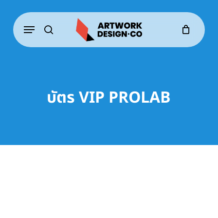
Skip
to
Menu
main
content
search
บัตร VIP PROLAB