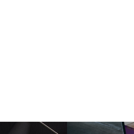
eCommerce
ผลงานอ
ประชาสัม
บริการงานพิมพ์นามบัตร
ผลงาน
SOCIAL