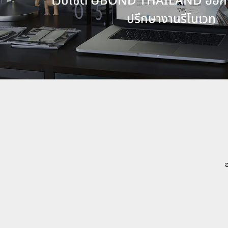
เว็บไซต์ UBOND THAILAND ออกแ
ปรึกษางานรีโนเวท
อ