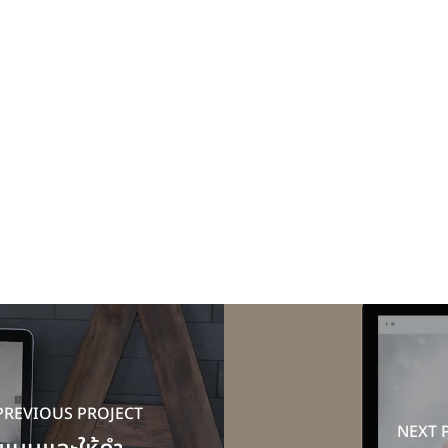
eCommerce
ผลงานอ
ประชาสัม
บริการงานพิมพ์นามบัตร
ผลงาน
SOCIAL
PREVIOUS PROJECT
NEXT 