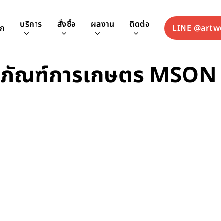
บริการ
สั่งซื้อ
ผลงาน
ติดต่อ
ัก
LINE @artw
ิตภัณฑ์การเกษตร MSON 
อาหาร เครื่องดื่ม
ผลงานอ
ยานยนต์
ผลงานออ
ธนาคาร การเงิน
ผลงานก
งานบริการด้านออนไลน์
งานบริก
Present
การเกษตร
งานพิมพ์
ออกแบบเว็บไซต์
ออกแบบเว็บไซต์ ดูแลเว็บไซต์
ออกแบบ
ผลงานออ
สัตว์เลี้ยง
Company Profile ขนาด
แพ็คเกจออกแบบเว็บไซต์เริ่ม
ว
ออกแบบ Web Banner / Social Ads
บริการงา
ผลงานอ
A4 ต่อกัน 3 แผ่น
ขนส่งและคลังสินค้า
ต้น
ออกแบบ Facebook Page
ผลงานออ
งานพิมพ์โบรชัวร์ขนาด A3
start up
แพ็คเกจออกแบบเว็บไซต์มือ
่น
อาชีพ
ผลงานออ
งานพิมพ์โบรชัวร์ขนาด A4
ภัณฑ์
แพ็คเกจออกแบบเว็บไซต์
งานพิมพ์โบรชัวร์ขนาด A5