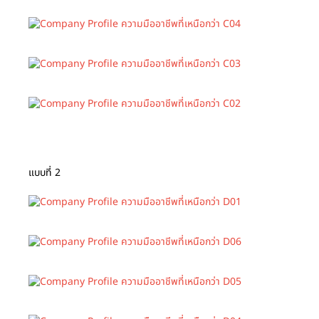
แบบที่ 2