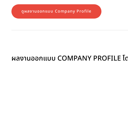
ดูผลงานออกแบบ Company Profile
ผลงานออกแบบ COMPANY PROFILE 