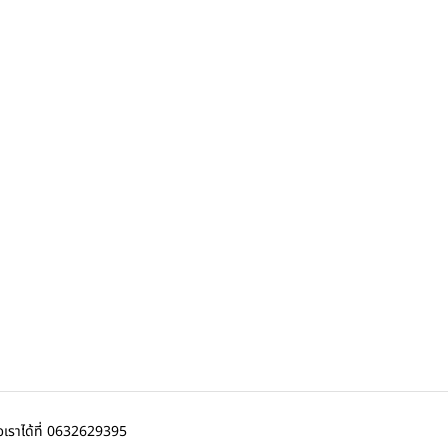
เราได้ที่ 0632629395