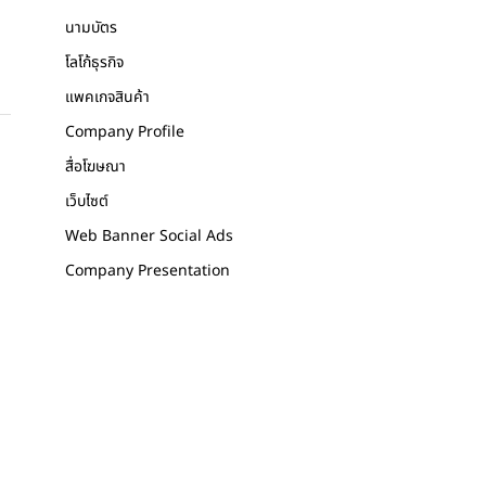
นามบัตร
โลโก้ธุรกิจ
แพคเกจสินค้า
Company Profile
สื่อโฆษณา
เว็บไซต์
Web Banner Social Ads
Company Presentation