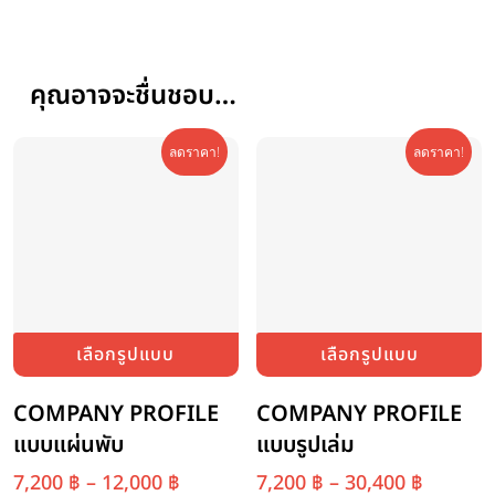
คุณอาจจะชื่นชอบ…
ลดราคา!
ลดราคา!
This
T
เลือกรูปแบบ
เลือกรูปแบบ
product
p
has
h
multiple
m
COMPANY PROFILE
COMPANY PROFILE
variants.
va
แบบแผ่นพับ
แบบรูปเล่ม
The
T
options
o
Price
Price
7,200
฿
–
12,000
฿
7,200
฿
–
30,400
฿