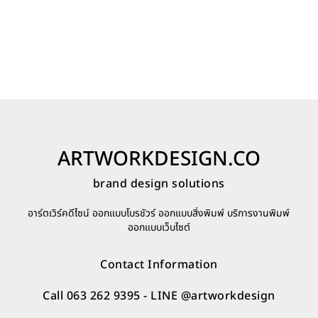
may
m
range:
range:
be
b
7,200 ฿
7,200 ฿
chosen
c
through
throug
on
o
12,000 ฿
30,400 
the
t
product
p
page
p
ARTWORKDESIGN.CO
brand design solutions
อาร์ตเวิร์คดีไซน์ ออกแบบโบรชัวร์ ออกแบบสิ่งพิมพ์ บริการงานพิมพ์
ออกแบบเว็บไซต์
Contact Information
Call 063 262 9395
- LINE
@artworkdesign